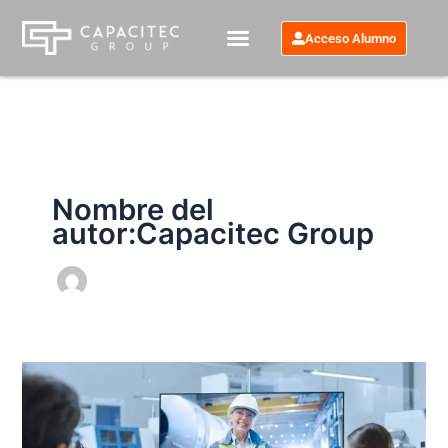
Ir
al
Acceso Alumno
contenido
Nombre del
autor:Capacitec Group
Las
capacitaciones
técnicas
y