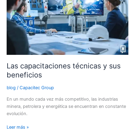
sus
beneficios
Las capacitaciones técnicas y sus
beneficios
blog
/
Capacitec Group
En un mundo cada vez más competitivo, las industrias
minera, petrolera y energética se encuentran en constante
evolución.
Leer más »