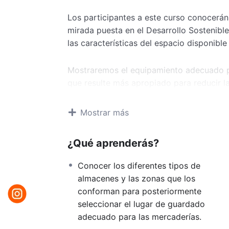
Los participantes a este curso conocerán 
mirada puesta en el Desarrollo Sostenible 
las características del espacio disponibl
Mostraremos el equipamiento adecuado p
que resulte más apropiado para reducir l
Enseñaremos el cálculo de las dimensione
Mostrar más
del layout, y la optimización de las oper
con la aplicación de Inteligencia Artificia
¿Qué aprenderás?
recursos, reducir los tiempos operativos 
Conocer los diferentes tipos de
Expondremos los conceptos de Logística I
almacenes y las zonas que los
Economía Circular como herramientas de 
conforman para posteriormente
seleccionar el lugar de guardado
Curso dictado por: Ing. VERÓNICA VEGA
adecuado para las mercaderías.
*Los antecedentes y experiencia de nue