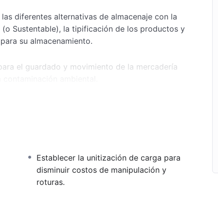
las diferentes alternativas de almacenaje con la
(o Sustentable), la tipificación de los productos y
e para su almacenamiento.
ara el guardado y movimiento de la mercadería
a contaminación ambiental.
s del almacén o centro de distribución, el diseño
aciones que se efectúan dentro de estos espacios
l con el objetivo de utilizar eficientemente los
y minimizar costos.
Establecer la unitización de carga para
nversa, Logística Ajustada (Lean Logistic) y
disminuir costos de manipulación y
gestión de Almacén Sustentable (o Sostenible).
roturas.
stro staff docente aseguran los excelentes